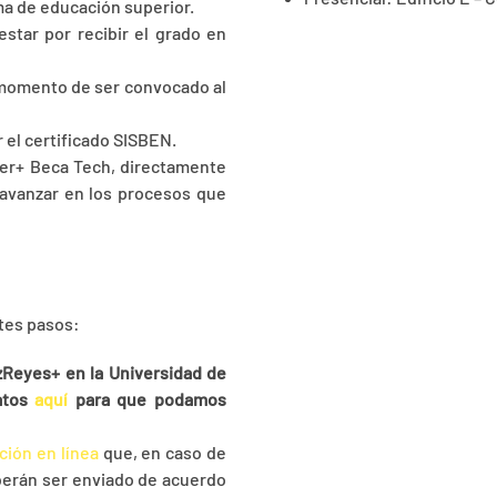
a de educación superior.
star por recibir el grado en
l momento de ser convocado al
r el certificado SISBEN.
 Ver+ Beca Tech, directamente
 avanzar en los procesos que
ntes pasos:
zReyes+ en la Universidad de
datos
aquí
para que podamos
ión en línea
que, en caso de
berán ser enviado de acuerdo