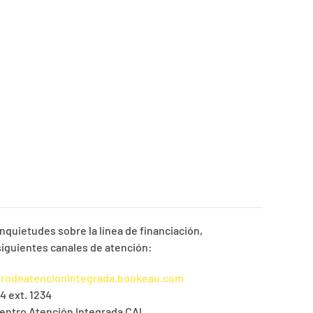
inquietudes sobre la línea de financiación,
siguientes canales de atención:
trodeatencionintegrada.bookeau.com
4 ext. 1234
 Centro Atención Integrada CAI