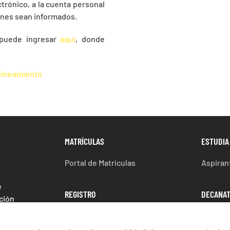
trónico, a la cuenta personal
ienes sean informados.
 puede ingresar
aquí
, donde
lineamiento
MATRÍCULAS
ESTUDIA
Portal de Matrículas
Aspiran
e
REGISTRO
DECANA
ción
Dirección de registro
Decanat