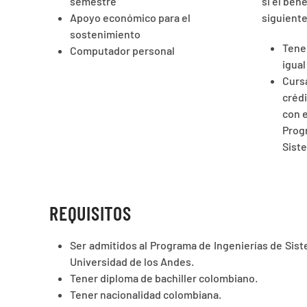
semestre
si el ben
Apoyo económico para el
siguiente
sostenimiento
Tene
Computador personal
igual
Curs
créd
con e
Prog
Sist
REQUISITOS
Ser admitidos al Programa de Ingenierías de Sist
Universidad de los Andes.
Tener diploma de bachiller colombiano.
Tener nacionalidad colombiana.