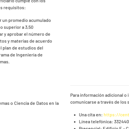
eficiario cumple con los
s requisitos:
r un promedio acumulado
 o superior a 3,50
ar y aprobar el número de
itos y materias de acuerdo
l plan de estudios del
rama de Ingeniería de
emas.
Para información adicional o 
comunicarse a través de los 
emas o Ciencia de Datos en la
Una cita en:
https://cen
Línea telefónica: 332440
Presencial: Edificio E –