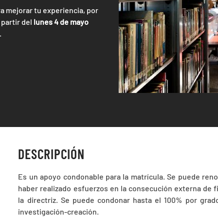
 mejorar tu experiencia, por
 partir del
lunes 4 de mayo
.
DESCRIPCIÓN
Es un apoyo condonable para la matrícula. Se puede ren
haber realizado esfuerzos en la consecución externa de f
la directriz. Se puede condonar hasta el 100% por grad
investigación-creación.